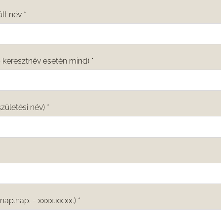
ált név
*
b keresztnév esetén mind)
*
születési név)
*
ónap.nap. - xxxx.xx.xx.)
*