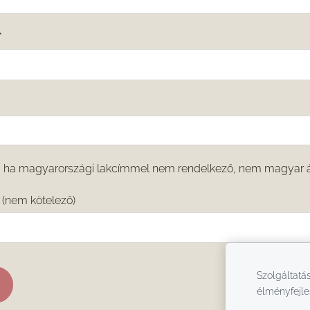
*
tt, ha magyarországi lakcímmel nem rendelkező, nem magyar 
(nem kötelező)
Szolgáltatás
élményfejle