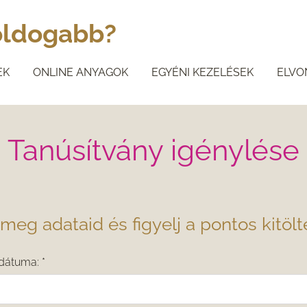
boldogabb?
EK
ONLINE ANYAGOK
EGYÉNI KEZELÉSEK
ELVO
Tanúsítvány igénylése
meg adataid és figyelj a pontos kitölt
 dátuma:
*