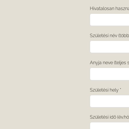
Hivatalosan haszn
Születési név (töb
Anyja neve (teljes 
Születési hely
*
Születési idő (év.h