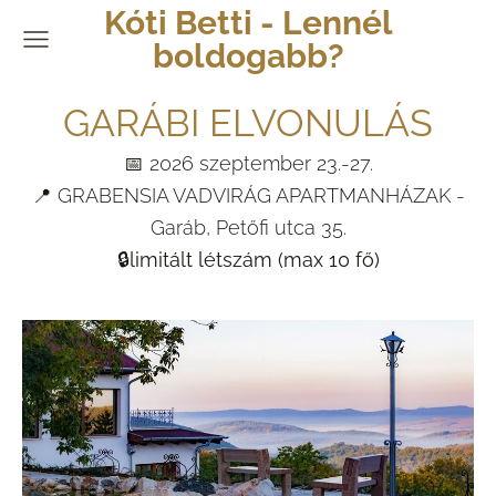
Kóti Betti - Lennél
boldogabb?
GARÁBI ELVONULÁS
📅
2026 szeptember 23.-27.
📍 GRABENSIA VADVIRÁG APARTMANHÁZAK -
Garáb, Petőfi utca 35.
🔒limitált létszám (max 10 fő)