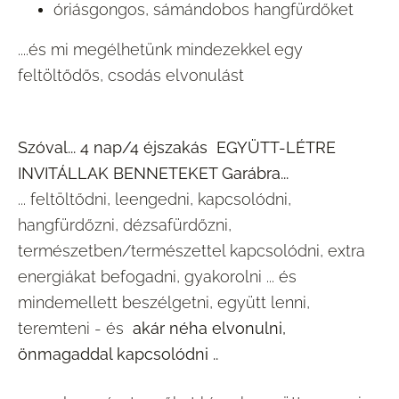
óriásgongos, sámándobos hangfürdőket
....és mi megélhetünk mindezekkel egy
feltöltődős, csodás elvonulást
Szóval... 4 nap/4 éjszakás EGYÜTT-LÉTRE
INVITÁLLAK BENNETEKET Garábra...
... feltöltődni, leengedni, kapcsolódni,
hangfürdőzni, dézsafürdőzni,
természetben/természettel kapcsolódni, extra
energiákat befogadni, gyakorolni ... és
mindemellett beszélgetni, együtt lenni,
teremteni - és
akár néha elvonulni,
önmagaddal kapcsolódni ..