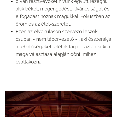
olyan résztvevőket hívunk együtt rezegni,
akik békét, megengedést, kíváncsiságot és
elfogadást hoznak magukkal. Fókuszban az
öröm és az élet-szeretet.
Ezen az elvonuláson szervező leszek
csupán - nem táborvezető - , aki összerakja
a lehetőségeket, elétek tárja - aztán ki-ki a
maga választása alapján dönt, mihez
csatlakozna