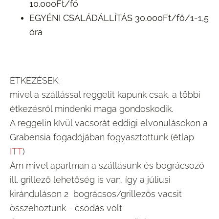
10.000Ft/fő
EGYÉNI CSALÁDÁLLÍTÁS 30.000Ft/fő/1-1,5
óra
ÉTKEZÉSEK:
mivel a szállással reggelit kapunk csak, a többi
étkezésről mindenki maga gondoskodik.
A reggelin kívül vacsorát eddigi elvonulásokon a
Grabensia fogadójában fogyasztottunk (étlap
ITT
)
Ám mivel apartman a szállásunk és bográcsozó
ill. grillező lehetőség is van, így a júliusi
kiránduláson 2 bográcsos/grillezős vacsit
összehoztunk - csodás volt