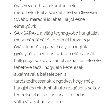
órás vezetett séta keretén belül
merülhetünk el a szakrális térben (kérésre
tovább-maradni is lehet, ha jól esne
elmélyülni)
SAMSARA-t, a világ legnagyobb hangtálját,
mely m
éreténél és erejénél fogva egy
óriási lehetőség arra, hogy a hangtálak
gyógyító, ellazító és tudatemelő hatását
hallgatója sokszorosan élvezhesse.
Mérete
lehetővé teszi, hogy élő kezelések
alkalmával a belsejében is
tartózkodhassanak, engedve, hogy mély
hangjai és mindent átható rezgései a sejtek
legbelsejébe is eljussanak - csodás
változásokat hozva létre.