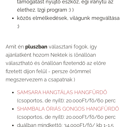
támogatást nyújtó eszköz, égi iránytű az
élethez. Izgi program :) )
közös elmélkedések, világunk megváltása
:)
Amit én
pluszban
választani fogok, így
ajánlatként hozom Nektek is (önállóan
választható és önállóan fizetendő az előre
fizetett díjon felül - persze örömmel
megszervezem a csapatnak )
SAMSARA HANGTÁLAS HANGFÜRDŐ
(csoportos, de nyílt): 20.000Ft/fő/60 perc
SHAMBALA ÓRIÁS GONGOS HANGFÜRDŐ
(csoportos, de nyílt): 20.000Ft/fő/60 perc
duálban mindkettő: 34.000Ft/fő/ kb 1-1,5