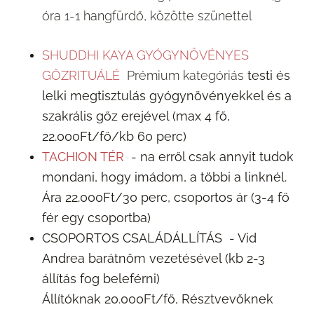
óra 1-1 hangfürdő, közötte szünettel
SHUDDHI KAYA GYÓGYNÖVÉNYES
GŐZRITUÁLÉ
Prémium kategóriás
testi és
lelki megtisztulás gyógynövényekkel és a
szakrális gőz erejével (max 4 fő,
22.000Ft/fő/kb 60 perc)
TACHION TÉR
- na erről csak annyit tudok
mondani, hogy imádom, a többi a linknél.
Ára 22.000Ft/30 perc, csoportos ár (3-4 fő
fér egy csoportba)
CSOPORTOS CSALÁDÁLLÍTÁS - Vid
Andrea barátnőm vezetésével (kb 2-3
állítás fog beleférni)
Állítóknak 20.000Ft/fő, Résztvevőknek