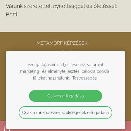
Várunk szeretettel, nyitottsággal és öleléssel:
Betti
METAMORF KÉPZÉSEK
ONLINE METAMORF KÉPZÉS
KAPCSOLAT
ÁSZF
ADATKEZELÉSI TÁJÉKOZTATÓ
Szolgáltatásaink teljesítéséhez, valamint
marketing- és élményfejlesztési célokra cookie-
COOKIE-FÁJLOK
fájlokat használunk.
Testreszabás
2022 LENNELBOLDOGABB.COM
Összes elfogadása
Csak a működéshez szükségesek elfogadása