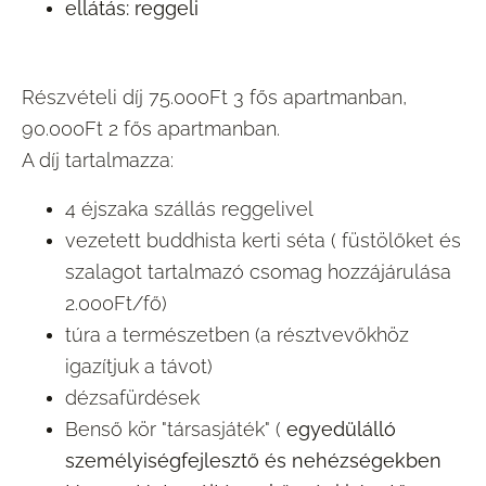
ellátás: reggeli
Részvételi díj 75.000Ft 3 fős apartmanban,
90.000Ft 2 fős apartmanban.
A díj tartalmazza:
4 éjszaka szállás reggelivel
vezetett buddhista kerti séta ( füstölőket és
szalagot tartalmazó csomag hozzájárulása
2.000Ft/fő)
túra a természetben (a résztvevőkhöz
igazítjuk a távot)
dézsafürdések
Benső kör "társasjáték" (
egyedülálló
személyiségfejlesztő és nehézségekben