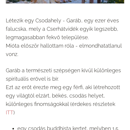
Létezik egy Csodahely - Garáb.. egy ezer éves
falucska, mely a Cserhátvidék egyik legszebb,
legmagasabban fekvő települése.
Mióta először hallottam róla - elmondhatatlanul
vonz.
Garáb a természeti szépségen kívül különleges
spirituális erővel is bír.
Ezt az erőt érezte meg egy férfi, aki létrehozott
egy világtól elzárt, békés, csodás helyet,
különleges finomságokkal (érdekes részletek
ITT
)
egy csodás buddhista kertet, melyben 1,5