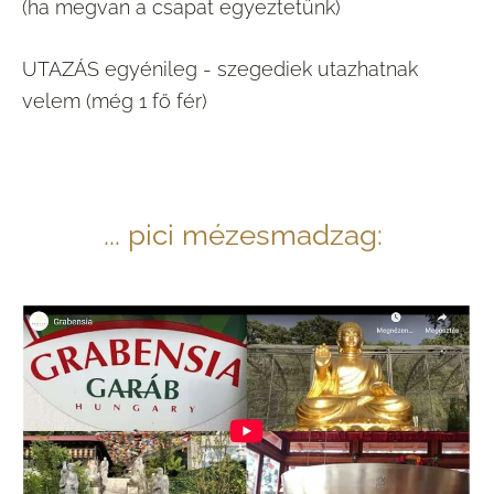
(ha megvan a csapat egyeztetünk)
UTAZÁS egyénileg - szegediek utazhatnak
velem (még 1 fő fér)
... pici mézesmadzag: