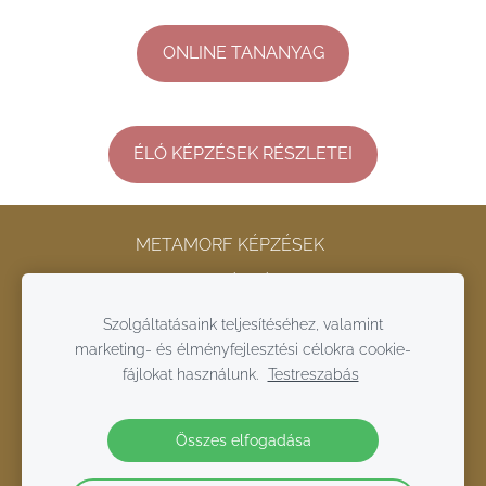
ONLINE TANANYAG
ÉLÓ KÉPZÉSEK RÉSZLETEI
METAMORF KÉPZÉSEK
ONLINE METAMORF KÉPZÉS
KAPCSOLAT
ÁSZF
ADATKEZELÉSI TÁJÉKOZTATÓ
Szolgáltatásaink teljesítéséhez, valamint
marketing- és élményfejlesztési célokra cookie-
COOKIE-FÁJLOK
fájlokat használunk.
Testreszabás
2022 LENNELBOLDOGABB.COM
Összes elfogadása